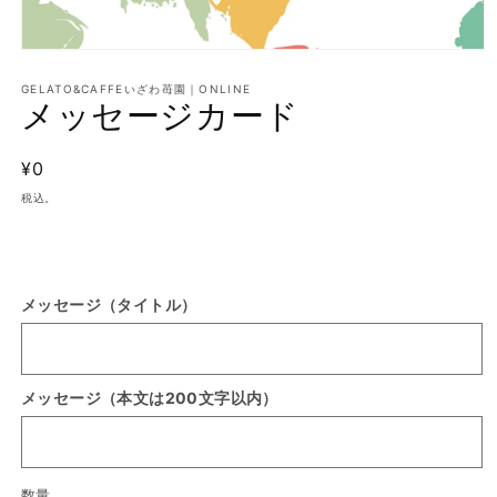
モ
ー
GELATO&CAFFEいざわ苺園｜ONLINE
ダ
メッセージカード
ル
で
メ
通
¥0
デ
常
ィ
税込。
ア
価
(1)
格
を
開
く
メッセージ（タイトル）
メッセージ（本文は200文字以内）
数量