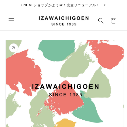
コンテ
ONLINEショップがようやく完全リニューアル！
ンツに
進む
カ
ー
ト
商品情
報にス
キップ