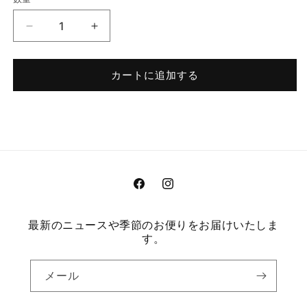
数
量
メ
メ
ッ
ッ
セ
セ
カートに追加する
ー
ー
ジ
ジ
カ
カ
ー
ー
ド
ド
の
の
数
数
Facebook
Instagram
量
量
を
を
最新のニュースや季節のお便りをお届けいたしま
減
増
す。
ら
や
す
す
メール